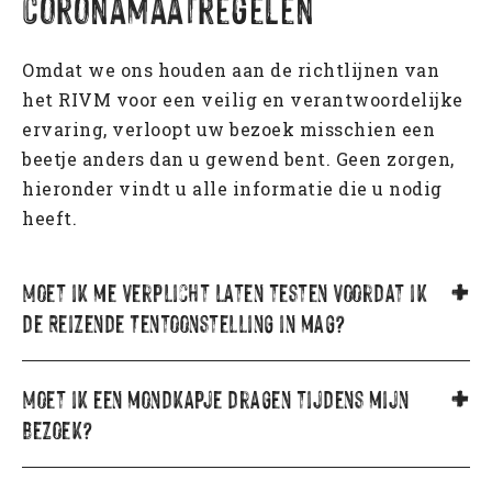
Coronamaatregelen
Contact
Veteraneninstituut
Containers & Thema’s
Emotionele bagage
Generatie op generatie
Omdat we ons houden aan de richtlijnen van
Aankomst in Nederland
het RIVM voor een veilig en verantwoordelijke
John Manusama
ervaring, verloopt uw bezoek misschien een
Molukse Acties
beetje anders dan u gewend bent. Geen zorgen,
hieronder vindt u alle informatie die u nodig
Tom Polnaija
heeft.
Bijzondere Brieven
Moet ik me verplicht laten testen voordat ik
de Reizende Tentoonstelling in mag?
Moet ik een mondkapje dragen tijdens mijn
bezoek?