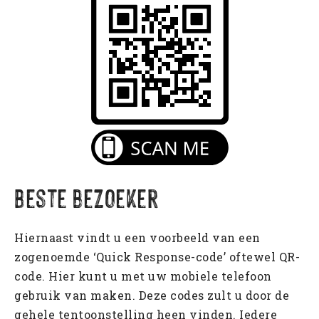
Contact
Veteraneninstituut
Containers & Thema’s
Emotionele bagage
Generatie op generatie
Aankomst in Nederland
John Manusama
Molukse Acties
Tom Polnaija
Bijzondere Brieven
Beste bezoeker
Hiernaast vindt u een voorbeeld van een
zogenoemde ‘Quick Response-code’ oftewel QR-
code. Hier kunt u met uw mobiele telefoon
gebruik van maken. Deze codes zult u door de
gehele tentoonstelling heen vinden. Iedere