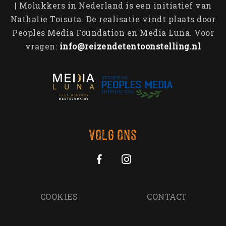
Contact
| Molukkers in Nederland is een initiatief van
Veteraneninstituut
Containers & Thema’s
Emotionele bagage
Nathalie Toisuta. De realisatie vindt plaats door
Generatie op generatie
Peoples Media Foundation en Media Luna. Voor
Aankomst in Nederland
vragen:
info@reizendetentoonstelling.nl
John Manusama
Molukse Acties
Tom Polnaija
Bijzondere Brieven
Volg ons
COOKIES
CONTACT