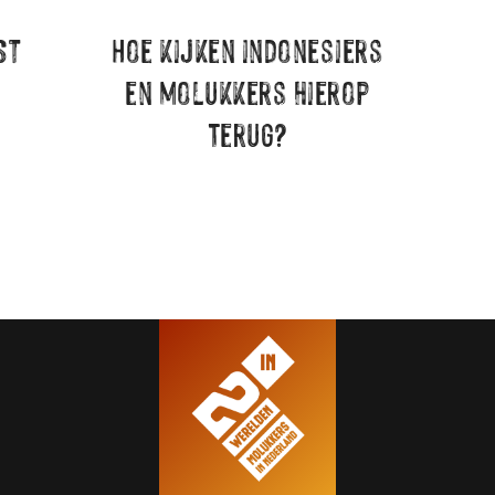
Deel een taboe
ST
Hoe kijken indonesiers
Your name
en molukkers hierop
terug?
Your email
Subject
Your message (optional)