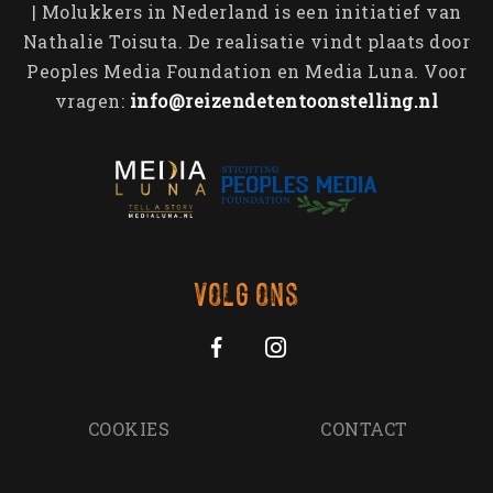
Contact
| Molukkers in Nederland is een initiatief van
Veteraneninstituut
Containers & Thema’s
Emotionele bagage
Nathalie Toisuta. De realisatie vindt plaats door
Generatie op generatie
Peoples Media Foundation en Media Luna. Voor
Aankomst in Nederland
vragen:
info@reizendetentoonstelling.nl
John Manusama
Molukse Acties
Tom Polnaija
Bijzondere Brieven
Volg ons
COOKIES
CONTACT