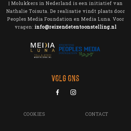
Contact
| Molukkers in Nederland is een initiatief van
Veteraneninstituut
Containers & Thema’s
Emotionele bagage
Nathalie Toisuta. De realisatie vindt plaats door
Generatie op generatie
Peoples Media Foundation en Media Luna. Voor
Aankomst in Nederland
vragen:
info@reizendetentoonstelling.nl
John Manusama
Molukse Acties
Tom Polnaija
Bijzondere Brieven
Volg ons
COOKIES
CONTACT