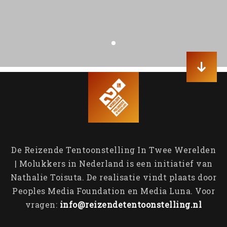
Contact
Veteraneninstituut
Containers & Thema’s
Emotionele bagage
Generatie op generatie
Aankomst in Nederland
John Manusama
Molukse Acties
Tom Polnaija
Bijzondere Brieven
De Reizende Tentoonstelling In Twee Werelden
| Molukkers in Nederland is een initiatief van
Nathalie Toisuta. De realisatie vindt plaats door
Peoples Media Foundation en Media Luna. Voor
vragen:
info@reizendetentoonstelling.nl