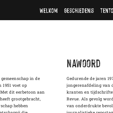
Welkom
Geschiedenis
Tent
Nawoord
e gemeenschap in de
Gedurende de jaren 197
 1951 voet op
jongerenafdeling van 
Met dit eerbetoon aan
kranten en tijdschrift
 heeft grootgebracht,
Revue. Als gevolg wor
erschap hebben
van onderdrukte bevolk
atschappij die
journalistieke reporta