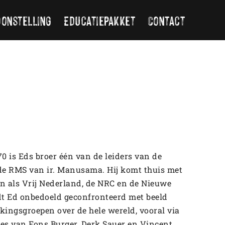
oonstelling
Educatiepakket
Contact
0 is Eds broer één van de leiders van de
de RMS van ir. Manusama. Hij komt thuis met
en als Vrij Nederland, de NRC en de Nieuwe
dt Ed onbedoeld geconfronteerd met beeld
ingsgroepen over de hele wereld, vooral via
ges van Fons Burger, Derk Sauer en Vincent