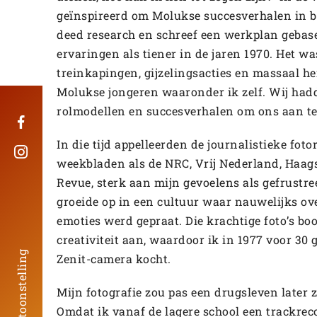
geïnspireerd om Molukse succesverhalen in be
deed research en schreef een werkplan gebas
ervaringen als tiener in de jaren 1970. Het w
treinkapingen, gijzelingsacties en massaal h
Molukse jongeren waaronder ik zelf. Wij had
rolmodellen en succesverhalen om ons aan te
In die tijd appelleerden de journalistieke fot
weekbladen als de NRC, Vrij Nederland, Haag
Revue, sterk aan mijn gevoelens als gefrustre
groeide op in een cultuur waar nauwelijks ov
emoties werd gepraat. Die krachtige foto’s bo
creativiteit aan, waardoor ik in 1977 voor 30 
Zenit-camera kocht.
Mijn fotografie zou pas een drugsleven later 
Omdat ik vanaf de lagere school een trackr