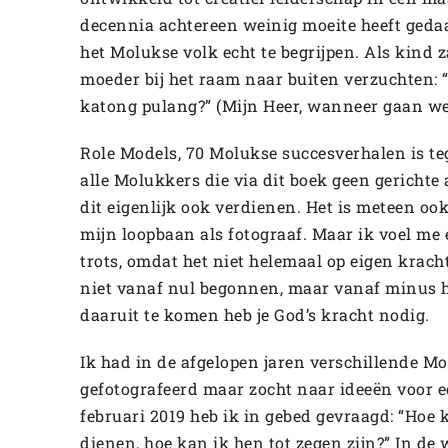
decennia achtereen weinig moeite heeft geda
het Molukse volk echt te begrijpen. Als kind z
moeder bij het raam naar buiten verzuchten:
katong pulang?” (Mijn Heer, wanneer gaan we
Role Models, 70 Molukse succesverhalen is te
alle Molukkers die via dit boek geen gericht
dit eigenlijk ook verdienen. Het is meteen oo
mijn loopbaan als fotograaf. Maar ik voel me
trots, omdat het niet helemaal op eigen kracht
niet vanaf nul begonnen, maar vanaf minus 
daaruit te komen heb je God’s kracht nodig.
Ik had in de afgelopen jaren verschillende M
gefotografeerd maar zocht naar ideeën voor ee
februari 2019 heb ik in gebed gevraagd: “Hoe 
dienen, hoe kan ik hen tot zegen zijn?” In de