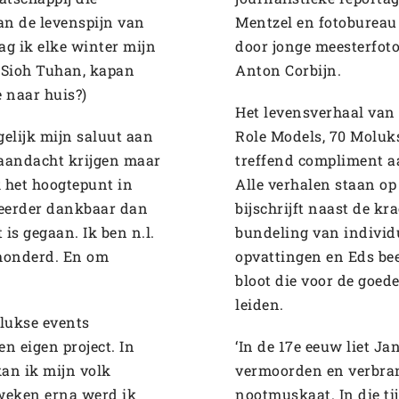
an de levenspijn van
Mentzel en fotobureau
ag ik elke winter mijn
door jonge meesterfoto
 “Sioh Tuhan, kapan
Anton Corbijn.
 naar huis?)
Het levensverhaal van 
gelijk mijn saluut aan
Role Models, 70 Moluks
e aandacht krijgen maar
treffend compliment 
k het hoogtepunt in
Alle verhalen staan op
 eerder dankbaar dan
bijschrijft naast de kr
 is gegaan. Ik ben n.l.
bundeling van individ
honderd. En om
opvattingen en Eds bee
bloot die voor de goed
leiden.
olukse events
n eigen project. In
‘In de 17e eeuw liet J
kan ik mijn volk
vermoorden en verbran
 weken erna werd ik
nootmuskaat. In die ti