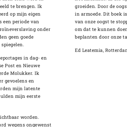
eld te brengen. Ik
groeiden. Door de oogs
eerd op mijn eigen
in armoede. Dit boek i
as een periode van
van onze oogst te stop
eroïneverslaving onder
om dat te kunnen doen
den geen goede
beplanten door onze ta
 spiegelen.
Ed Leatemia, Rotterda
oreportages in dag- en
se Post en Nieuwe
erde Molukker. Ik
er gevoelens en
orden mijn latente
gulden mijn eerste
zichtbaar worden.
ecord wegens ongewenst